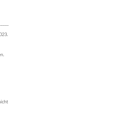
________________________________________________________
023.
en.
icht