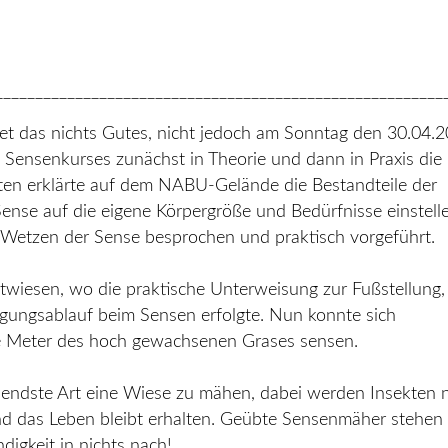
________________________________________________________
 das nichts Gutes, nicht jedoch am Sonntag den 30.04.2
Sensenkurses zunächst in Theorie und dann in Praxis die
en erklärte auf dem NABU-Gelände die Bestandteile der
ense auf die eigene Körpergröße und Bedürfnisse einstell
 Wetzen der Sense besprochen und praktisch vorgeführt.
stwiesen, wo die praktische Unterweisung zur Fußstellung,
gungsablauf beim Sensen erfolgte. Nun konnte sich
ge Meter des hoch gewachsenen Grases sensen.
endste Art eine Wiese zu mähen, dabei werden Insekten n
 und das Leben bleibt erhalten. Geübte Sensenmäher stehen
igkeit in nichts nach!