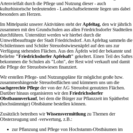
Artenvielfalt durch die Pflege und Nutzung dieser - auch
kulturhistorische bedeutenden - Landschaftselemente liegen uns dabei
besonders am Herzen.
Im Mittelpunkt unserer Aktivitäten steht der
Apfeltag
, den wir jährlich
zusammen mit den Grundschulen aus allen Friedrichsdorfer Stadtteilen
durchführen. Unterstützt werden wir hierbei durch die
Umweltbeauftragte der Stadt Friedrichsdorf. Am Apfeltag sammeln die
Schülerinnen und Schüler Streuobstwiesenäpfel auf den uns zur
Verfügung stehenden Flächen. Aus den Äpfeln wird der bekannte und
beliebte
"Friedrichsdorfer Apfelsaft"
gekeltert. Einen Teil des Saftes
bekommen die Schulen als "Lohn", der Rest wird verkauft und damit
die Pflege der Streuobstwiesen finanziert.
Wir erstellen Pflege- und Nutzungspläne für möglichst große bzw.
zusammenhängende Streuobstflächen und kümmern uns um die
sachgerechte Pflege
der von der AG Streuobst genutzten Flächen.
Darüber hinaus organisieren wir den
Friedrichsdorfer
Obstbaumverkauf
, bei dem die Bürger zur Pflanzzeit im Spätherbst
(hochstämmige) Obstbäume bestellen können.
Zusätzlich betreiben wir
Wissensvermittlung
zu Themen der
Obsterzeugung und -verwertung, z.B.:
zur Pflanzung und Pflege von Hochstamm-Obstbäumen im