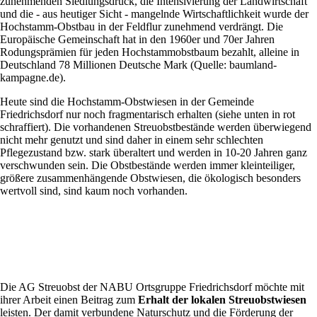
zunehmenden Siedlungsdruck, die Intensivierung der Landwirtschaft
und die - aus heutiger Sicht - mangelnde Wirtschaftlichkeit wurde der
Hochstamm-Obstbau in der Feldflur zunehmend verdrängt. Die
Europäische Gemeinschaft hat in den 1960er und 70er Jahren
Rodungsprämien für jeden Hochstammobstbaum bezahlt, alleine in
Deutschland 78 Millionen Deutsche Mark (Quelle: baumland-
kampagne.de).
Heute sind die Hochstamm-Obstwiesen in der Gemeinde
Friedrichsdorf nur noch fragmentarisch erhalten (siehe unten in rot
schraffiert). Die vorhandenen Streuobstbestände werden überwiegend
nicht mehr genutzt und sind daher in einem sehr schlechten
Pflegezustand bzw. stark überaltert und werden in 10-20 Jahren ganz
verschwunden sein. Die Obstbestände werden immer kleinteiliger,
größere zusammenhängende Obstwiesen, die ökologisch besonders
wertvoll sind, sind kaum noch vorhanden.
Die AG Streuobst der NABU Ortsgruppe Friedrichsdorf möchte mit
ihrer Arbeit einen Beitrag zum
Erhalt der lokalen Streuobstwiesen
leisten. Der damit verbundene Naturschutz und die Förderung der