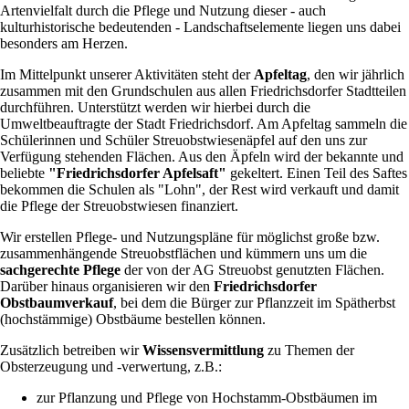
Artenvielfalt durch die Pflege und Nutzung dieser - auch
kulturhistorische bedeutenden - Landschaftselemente liegen uns dabei
besonders am Herzen.
Im Mittelpunkt unserer Aktivitäten steht der
Apfeltag
, den wir jährlich
zusammen mit den Grundschulen aus allen Friedrichsdorfer Stadtteilen
durchführen. Unterstützt werden wir hierbei durch die
Umweltbeauftragte der Stadt Friedrichsdorf. Am Apfeltag sammeln die
Schülerinnen und Schüler Streuobstwiesenäpfel auf den uns zur
Verfügung stehenden Flächen. Aus den Äpfeln wird der bekannte und
beliebte
"Friedrichsdorfer Apfelsaft"
gekeltert. Einen Teil des Saftes
bekommen die Schulen als "Lohn", der Rest wird verkauft und damit
die Pflege der Streuobstwiesen finanziert.
Wir erstellen Pflege- und Nutzungspläne für möglichst große bzw.
zusammenhängende Streuobstflächen und kümmern uns um die
sachgerechte Pflege
der von der AG Streuobst genutzten Flächen.
Darüber hinaus organisieren wir den
Friedrichsdorfer
Obstbaumverkauf
, bei dem die Bürger zur Pflanzzeit im Spätherbst
(hochstämmige) Obstbäume bestellen können.
Zusätzlich betreiben wir
Wissensvermittlung
zu Themen der
Obsterzeugung und -verwertung, z.B.:
zur Pflanzung und Pflege von Hochstamm-Obstbäumen im