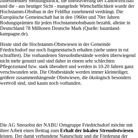
zunehmenden Siedlungsdruck, die Intensivierung der Landwirtschaft
und die - aus heutiger Sicht - mangelnde Wirtschaftlichkeit wurde der
Hochstamm-Obstbau in der Feldflur zunehmend verdrängt. Die
Europäische Gemeinschaft hat in den 1960er und 70er Jahren
Rodungsprämien für jeden Hochstammobstbaum bezahlt, alleine in
Deutschland 78 Millionen Deutsche Mark (Quelle: baumland-
kampagne.de).
Heute sind die Hochstamm-Obstwiesen in der Gemeinde
Friedrichsdorf nur noch fragmentarisch erhalten (siehe unten in rot
schraffiert). Die vorhandenen Streuobstbestände werden überwiegend
nicht mehr genutzt und sind daher in einem sehr schlechten
Pflegezustand bzw. stark überaltert und werden in 10-20 Jahren ganz
verschwunden sein. Die Obstbestände werden immer kleinteiliger,
größere zusammenhängende Obstwiesen, die ökologisch besonders
wertvoll sind, sind kaum noch vorhanden.
Die AG Streuobst der NABU Ortsgruppe Friedrichsdorf möchte mit
ihrer Arbeit einen Beitrag zum
Erhalt der lokalen Streuobstwiesen
leisten. Der damit verbundene Naturschutz und die Förderung der