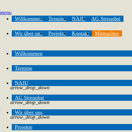
menu
Willkommen
Termine
NAJU
AG Streuobst
Wir über uns
Projekte
Kontakt
Mitmachen
Willkommen
Termine
NAJU
arrow_drop_down
AG Streuobst
arrow_drop_down
Wir über uns
arrow_drop_down
Projekte