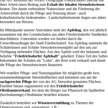
Die AG Streuobst der NABU Ortsgruppe Friedrichsdorf möchte mit
ihrer Arbeit einen Beitrag zum
Erhalt der lokalen Streuobstwiesen
leisten. Der damit verbundene Naturschutz und die Förderung der
Artenvielfalt durch die Pflege und Nutzung dieser - auch
kulturhistorische bedeutenden - Landschaftselemente liegen uns dabei
besonders am Herzen.
Im Mittelpunkt unserer Aktivitäten steht der
Apfeltag
, den wir jährlich
zusammen mit den Grundschulen aus allen Friedrichsdorfer Stadtteilen
durchführen. Unterstützt werden wir hierbei durch die
Umweltbeauftragte der Stadt Friedrichsdorf. Am Apfeltag sammeln die
Schülerinnen und Schüler Streuobstwiesenäpfel auf den uns zur
Verfügung stehenden Flächen. Aus den Äpfeln wird der bekannte und
beliebte
"Friedrichsdorfer Apfelsaft"
gekeltert. Einen Teil des Saftes
bekommen die Schulen als "Lohn", der Rest wird verkauft und damit
die Pflege der Streuobstwiesen finanziert.
Wir erstellen Pflege- und Nutzungspläne für möglichst große bzw.
zusammenhängende Streuobstflächen und kümmern uns um die
sachgerechte Pflege
der von der AG Streuobst genutzten Flächen.
Darüber hinaus organisieren wir den
Friedrichsdorfer
Obstbaumverkauf
, bei dem die Bürger zur Pflanzzeit im Spätherbst
(hochstämmige) Obstbäume bestellen können.
Zusätzlich betreiben wir
Wissensvermittlung
zu Themen der
Obsterzeugung und -verwertung, z.B.: