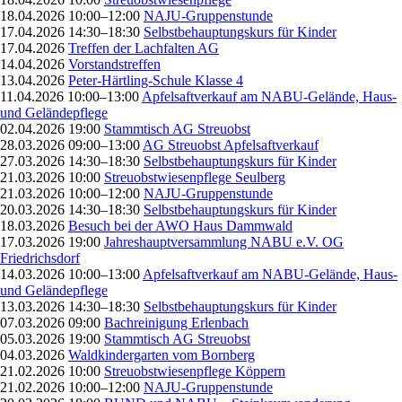
18.04.2026 10:00–12:00
NAJU-Gruppenstunde
17.04.2026 14:30–18:30
Selbstbehauptungskurs für Kinder
17.04.2026
Treffen der Lachfalten AG
14.04.2026
Vorstandstreffen
13.04.2026
Peter-Härtling-Schule Klasse 4
11.04.2026 10:00–13:00
Apfelsaftverkauf am NABU-Gelände, Haus-
und Geländepflege
02.04.2026 19:00
Stammtisch AG Streuobst
28.03.2026 09:00–13:00
AG Streuobst Apfelsaftverkauf
27.03.2026 14:30–18:30
Selbstbehauptungskurs für Kinder
21.03.2026 10:00
Streuobstwiesenpflege Seulberg
21.03.2026 10:00–12:00
NAJU-Gruppenstunde
20.03.2026 14:30–18:30
Selbstbehauptungskurs für Kinder
18.03.2026
Besuch bei der AWO Haus Dammwald
17.03.2026 19:00
Jahreshauptversammlung NABU e.V. OG
Friedrichsdorf
14.03.2026 10:00–13:00
Apfelsaftverkauf am NABU-Gelände, Haus-
und Geländepflege
13.03.2026 14:30–18:30
Selbstbehauptungskurs für Kinder
07.03.2026 09:00
Bachreinigung Erlenbach
05.03.2026 19:00
Stammtisch AG Streuobst
04.03.2026
Waldkindergarten vom Bornberg
21.02.2026 10:00
Streuobstwiesenpflege Köppern
21.02.2026 10:00–12:00
NAJU-Gruppenstunde