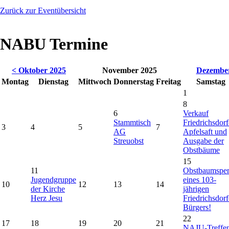
Zurück zur Eventübersicht
NABU Termine
< Oktober 2025
November 2025
Dezember
Montag
Dienstag
Mittwoch
Donnerstag
Freitag
Samstag
1
8
6
Verkauf
Stammtisch
Friedrichsdorf
3
4
5
7
AG
Apfelsaft und
Streuobst
Ausgabe der
Obstbäume
15
11
Obstbaumspe
Jugendgruppe
eines 103-
10
12
13
14
der Kirche
jährigen
Herz Jesu
Friedrichsdorf
Bürgers!
22
17
18
19
20
21
NAJU-Treffe