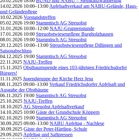
20.02.2026 18:00
BUND und NABU – Steinkauzwanderung
14.02.2026 10:00–13:00
Apfelsaftverkauf am NABU-Gelände, Haus-
und Geländepflege
10.02.2026
Vorstandstreffen
05.02.2026 19:00
Stammtisch AG Streuobst
31.01.2026 10:00–12:00
NAJU-Gruppenstunde
17.01.2026 10:00
Streuobstwiesenpflege Burgholzhausen
08.01.2026 19:00
Stammtisch AG Streuobst
20.12.2025 10:00–13:00
Streuobstwiesenpflege Dillingen und
Saisonabschluss
04.12.2025 19:00
Stammtisch AG Streuobst
22.11.2025
NAJU-Treffen
15.11.2025
Obstbaumspende eines 103-jährigen Friedrichsdorfer
Bürgers!
11.11.2025
Jugendgruppe der Kirche Herz Jesu
08.11.2025 09:00–13:00
Verkauf Friedrichsdorfer Apfelsaft und
Ausgabe der Obstbäume
06.11.2025 19:00
Stammtisch AG Streuobst
25.10.2025
NAJU-Treffen
18.10.2025
AG Streuobst Apfelsaftverkauf
14.10.2025 10:00
Gäste der Grundschule Köppern
02.10.2025 19:00
Stammtisch AG Streuobst
30.09.2025 09:00–13:00
NABU Apfeltag - Nachlese
30.09.2025
Gäste der Peter-Härtling- Schule
29.09.2025
Apfeltag und Saftpressen