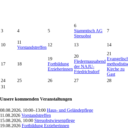
6
3
4
5
Stammtisch AG
7
Streuobst
11
10
12
13
14
Vorstandstreffen
21
20
19
Evangelisc
Fledermausabend
17
18
Fortbildung
methodistis
der NAJU-
Erzieherinnen
Kirche zu
Friedrichsdorf
Gast
24
25
26
27
28
31
Unsere kommenden Veranstaltungen
08.08.2026, 10:00–13:00
Haus- und Geländepflege
11.08.2026
Vorstandstreffen
15.08.2026, 10:00
Streuobstwiesenpflege
19.08.2026
Fortbildung Erzieherinnen