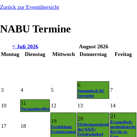
Zurück zur Eventübersicht
NABU Termine
< Juli 2026
August 2026
Montag
Dienstag
Mittwoch
Donnerstag
Freitag
6
3
4
5
7
Stammtisch AG
Streuobst
11
10
12
13
14
Vorstandstreffen
21
20
19
Evangelisch-
Fledermausabend
17
18
Fortbildung
methodistische
der NAJU-
Erzieherinnen
Kirche zu
Friedrichsdorf
Gast