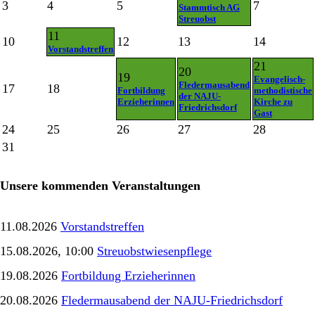
3
4
5
7
Stammtisch AG
Streuobst
11
10
12
13
14
Vorstandstreffen
21
20
19
Evangelisch-
Fledermausabend
17
18
Fortbildung
methodistische
der NAJU-
Erzieherinnen
Kirche zu
Friedrichsdorf
Gast
24
25
26
27
28
31
Unsere kommenden Veranstaltungen
11.08.2026
Vorstandstreffen
15.08.2026, 10:00
Streuobstwiesenpflege
19.08.2026
Fortbildung Erzieherinnen
20.08.2026
Fledermausabend der NAJU-Friedrichsdorf