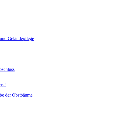
und Geländepflege
bschluss
ers!
abe der Obstbäume