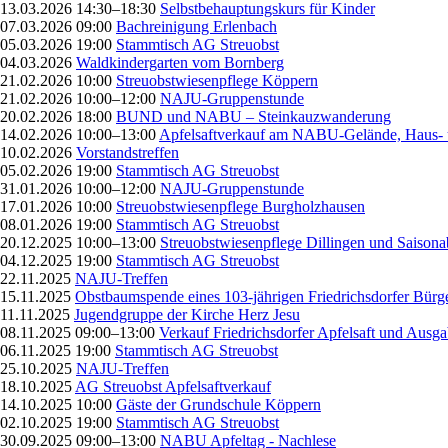
13.03.2026 14:30–18:30
Selbstbehauptungskurs für Kinder
07.03.2026 09:00
Bachreinigung Erlenbach
05.03.2026 19:00
Stammtisch AG Streuobst
04.03.2026
Waldkindergarten vom Bornberg
21.02.2026 10:00
Streuobstwiesenpflege Köppern
21.02.2026 10:00–12:00
NAJU-Gruppenstunde
20.02.2026 18:00
BUND und NABU – Steinkauzwanderung
14.02.2026 10:00–13:00
Apfelsaftverkauf am NABU-Gelände, Haus- 
10.02.2026
Vorstandstreffen
05.02.2026 19:00
Stammtisch AG Streuobst
31.01.2026 10:00–12:00
NAJU-Gruppenstunde
17.01.2026 10:00
Streuobstwiesenpflege Burgholzhausen
08.01.2026 19:00
Stammtisch AG Streuobst
20.12.2025 10:00–13:00
Streuobstwiesenpflege Dillingen und Saisona
04.12.2025 19:00
Stammtisch AG Streuobst
22.11.2025
NAJU-Treffen
15.11.2025
Obstbaumspende eines 103-jährigen Friedrichsdorfer Bürg
11.11.2025
Jugendgruppe der Kirche Herz Jesu
08.11.2025 09:00–13:00
Verkauf Friedrichsdorfer Apfelsaft und Ausg
06.11.2025 19:00
Stammtisch AG Streuobst
25.10.2025
NAJU-Treffen
18.10.2025
AG Streuobst Apfelsaftverkauf
14.10.2025 10:00
Gäste der Grundschule Köppern
02.10.2025 19:00
Stammtisch AG Streuobst
30.09.2025 09:00–13:00
NABU Apfeltag - Nachlese