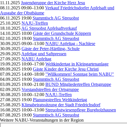
11.11.2025
Jugendgruppe der Kirche Herz Jesu
08.11.2025 09:00–13:00
Verkauf Friedrichsdorfer Apfelsaft und
Ausgabe der Obstbäume
06.11.2025 19:00
Stammtisch AG Streuobst
25.10.2025
NAJU-Treffen
18.10.2025
AG Streuobst Apfelsaftverkauf
14.10.2025 10:00
Gäste der Grundschule Köppern
02.10.2025 19:00
Stammtisch AG Streuobst
30.09.2025 09:00–13:00
NABU Apfeltag - Nachlese
30.09.2025
Gäste der Peter-Härtling- Schule
29.09.2025
Apfeltag und Saftpressen
27.09.2025
NABU Apfeltag
19.09.2025 10:00–17:00
Weltkindertag in Kleingartenanlage
09.09.2025 19:00
Gäste Kinder der Kirche Jesu Christi
07.09.2025 14:00–18:00
"Willkommen! Sonntag beim NABU"
04.09.2025 19:00
Stammtisch AG Streuobst
03.09.2025 19:00–21:00
BUND Mitgliedertreffen Ortsgruppe
02.09.2025
Vorstandstreffen der Ortsgruppe
30.08.2025 10:00–12:00
NAJU-Treffen
27.08.2025 19:00
Planungstreffen Weltkindertag
25.08.2025
Klimabeiratssitzung der Stadt Friedrichsdorf
16.08.2025 10:00–13:00
Streuobstwiesenpflege Burgholzhausen
07.08.2025 19:00
Stammtisch AG Streuobst
Weitere NABU-Veranstaltungen in der Region