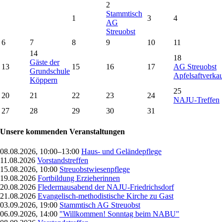
2
Stammtisch
1
3
4
AG
Streuobst
6
7
8
9
10
11
14
18
Gäste der
13
15
16
17
AG Streuobst
Grundschule
Apfelsaftverka
Köppern
25
20
21
22
23
24
NAJU-Treffen
27
28
29
30
31
Unsere kommenden Veranstaltungen
08.08.2026, 10:00–13:00
Haus- und Geländepflege
11.08.2026
Vorstandstreffen
15.08.2026, 10:00
Streuobstwiesenpflege
19.08.2026
Fortbildung Erzieherinnen
20.08.2026
Fledermausabend der NAJU-Friedrichsdorf
21.08.2026
Evangelisch-methodistische Kirche zu Gast
03.09.2026, 19:00
Stammtisch AG Streuobst
06.09.2026, 14:00
"Willkommen! Sonntag beim NABU"