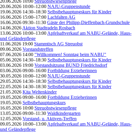
20.06.2026 10:00
Streuobstwiesenpflege
20.06.2026 10:00–12:00
NAJU-Gruppenstunde
19.06.2026 14:30–18:30
Selbstbehauptungskurs für Kinder
16.06.2026 15:00–17:00
Lachfalten AG
16.06.2026 09:30–11:30
Gäste der Philipp-Dieffenbach-Grundschule
14.06.2026
Aktion Stadtradeln Rosbach
13.06.2026 10:00–13:00
Apfelsaftverkauf am NABU-Gelände, Haus-
und Geländepflege
11.06.2026 19:00
Stammtisch AG Streuobst
09.06.2026
Vorstandstreffen
07.06.2026 14:00
"Willkommen! Sonntag beim NABU"
05.06.2026 14:30–18:30
Selbstbehauptungskurs für Kinder
03.06.2026 19:00
Vorstandsitzung BUND Friedrichsdorf
03.06.2026 09:00–16:00
Fortbildung Erzieherinnen
30.05.2026 10:00–12:00
NAJU-Gruppenstunde
29.05.2026 14:30–18:30
Selbstbehauptungskurs für Kinder
22.05.2026 14:30–18:30
Selbstbehauptungskurs für Kinder
21.05.2026
Kita Weltenkinder
19.05.2026 09:00–16:00
Fortbildung Erzieherinnen
19.05.2026
Selbstbehauptungskurs
16.05.2026 10:00
Streuobstwiesenpflege
13.05.2026 09:00–11:30
Waldkindergarten
12.05.2026
Vorstand- u. Aktiven-Treffen
09.05.2026 10:00–13:00
Apfelsaftverkauf am NABU-Gelände, Haus-
und Geländepflege