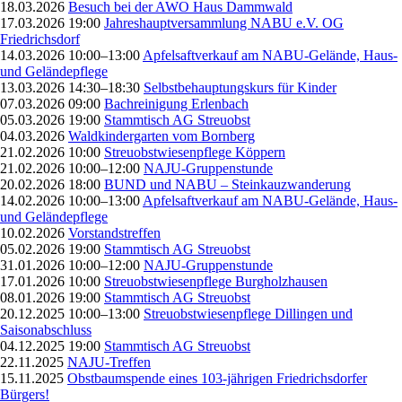
18.03.2026
Besuch bei der AWO Haus Dammwald
17.03.2026 19:00
Jahreshauptversammlung NABU e.V. OG
Friedrichsdorf
14.03.2026 10:00–13:00
Apfelsaftverkauf am NABU-Gelände, Haus-
und Geländepflege
13.03.2026 14:30–18:30
Selbstbehauptungskurs für Kinder
07.03.2026 09:00
Bachreinigung Erlenbach
05.03.2026 19:00
Stammtisch AG Streuobst
04.03.2026
Waldkindergarten vom Bornberg
21.02.2026 10:00
Streuobstwiesenpflege Köppern
21.02.2026 10:00–12:00
NAJU-Gruppenstunde
20.02.2026 18:00
BUND und NABU – Steinkauzwanderung
14.02.2026 10:00–13:00
Apfelsaftverkauf am NABU-Gelände, Haus-
und Geländepflege
10.02.2026
Vorstandstreffen
05.02.2026 19:00
Stammtisch AG Streuobst
31.01.2026 10:00–12:00
NAJU-Gruppenstunde
17.01.2026 10:00
Streuobstwiesenpflege Burgholzhausen
08.01.2026 19:00
Stammtisch AG Streuobst
20.12.2025 10:00–13:00
Streuobstwiesenpflege Dillingen und
Saisonabschluss
04.12.2025 19:00
Stammtisch AG Streuobst
22.11.2025
NAJU-Treffen
15.11.2025
Obstbaumspende eines 103-jährigen Friedrichsdorfer
Bürgers!