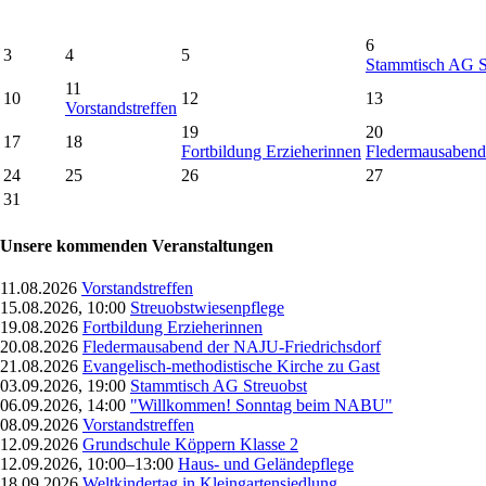
6
3
4
5
Stammtisch AG S
11
10
12
13
Vorstandstreffen
19
20
17
18
Fortbildung Erzieherinnen
Fledermausabend
24
25
26
27
31
Unsere kommenden Veranstaltungen
11.08.2026
Vorstandstreffen
15.08.2026, 10:00
Streuobstwiesenpflege
19.08.2026
Fortbildung Erzieherinnen
20.08.2026
Fledermausabend der NAJU-Friedrichsdorf
21.08.2026
Evangelisch-methodistische Kirche zu Gast
03.09.2026, 19:00
Stammtisch AG Streuobst
06.09.2026, 14:00
"Willkommen! Sonntag beim NABU"
08.09.2026
Vorstandstreffen
12.09.2026
Grundschule Köppern Klasse 2
12.09.2026, 10:00–13:00
Haus- und Geländepflege
18.09.2026
Weltkindertag in Kleingartensiedlung