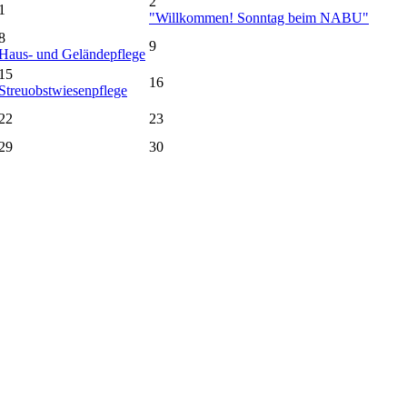
2
1
"Willkommen! Sonntag beim NABU"
8
9
Haus- und Geländepflege
15
16
Streuobstwiesenpflege
22
23
29
30