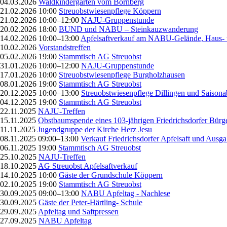
04.03.2026
Waldkindergarten vom Bornberg
21.02.2026 10:00
Streuobstwiesenpflege Köppern
21.02.2026 10:00–12:00
NAJU-Gruppenstunde
20.02.2026 18:00
BUND und NABU – Steinkauzwanderung
14.02.2026 10:00–13:00
Apfelsaftverkauf am NABU-Gelände, Haus- 
10.02.2026
Vorstandstreffen
05.02.2026 19:00
Stammtisch AG Streuobst
31.01.2026 10:00–12:00
NAJU-Gruppenstunde
17.01.2026 10:00
Streuobstwiesenpflege Burgholzhausen
08.01.2026 19:00
Stammtisch AG Streuobst
20.12.2025 10:00–13:00
Streuobstwiesenpflege Dillingen und Saisona
04.12.2025 19:00
Stammtisch AG Streuobst
22.11.2025
NAJU-Treffen
15.11.2025
Obstbaumspende eines 103-jährigen Friedrichsdorfer Bürg
11.11.2025
Jugendgruppe der Kirche Herz Jesu
08.11.2025 09:00–13:00
Verkauf Friedrichsdorfer Apfelsaft und Ausg
06.11.2025 19:00
Stammtisch AG Streuobst
25.10.2025
NAJU-Treffen
18.10.2025
AG Streuobst Apfelsaftverkauf
14.10.2025 10:00
Gäste der Grundschule Köppern
02.10.2025 19:00
Stammtisch AG Streuobst
30.09.2025 09:00–13:00
NABU Apfeltag - Nachlese
30.09.2025
Gäste der Peter-Härtling- Schule
29.09.2025
Apfeltag und Saftpressen
27.09.2025
NABU Apfeltag