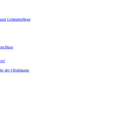
und Geländepflege
bschluss
ers!
abe der Obstbäume