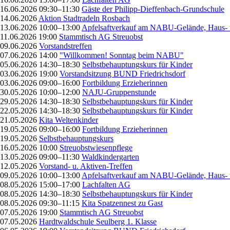
16.06.2026 09:30–11:30
Gäste der Philipp-Dieffenbach-Grundschule
14.06.2026
Aktion Stadtradeln Rosbach
13.06.2026 10:00–13:00
Apfelsaftverkauf am NABU-Gelände, Haus- 
11.06.2026 19:00
Stammtisch AG Streuobst
09.06.2026
Vorstandstreffen
07.06.2026 14:00
"Willkommen! Sonntag beim NABU"
05.06.2026 14:30–18:30
Selbstbehauptungskurs für Kinder
03.06.2026 19:00
Vorstandsitzung BUND Friedrichsdorf
03.06.2026 09:00–16:00
Fortbildung Erzieherinnen
30.05.2026 10:00–12:00
NAJU-Gruppenstunde
29.05.2026 14:30–18:30
Selbstbehauptungskurs für Kinder
22.05.2026 14:30–18:30
Selbstbehauptungskurs für Kinder
21.05.2026
Kita Weltenkinder
19.05.2026 09:00–16:00
Fortbildung Erzieherinnen
19.05.2026
Selbstbehauptungskurs
16.05.2026 10:00
Streuobstwiesenpflege
13.05.2026 09:00–11:30
Waldkindergarten
12.05.2026
Vorstand- u. Aktiven-Treffen
09.05.2026 10:00–13:00
Apfelsaftverkauf am NABU-Gelände, Haus- 
08.05.2026 15:00–17:00
Lachfalten AG
08.05.2026 14:30–18:30
Selbstbehauptungskurs für Kinder
08.05.2026 09:30–11:15
Kita Spatzennest zu Gast
07.05.2026 19:00
Stammtisch AG Streuobst
07.05.2026
Hardtwaldschule Seulberg 1. Klasse