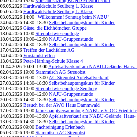
06.05.2026 19:00
Vorstandsitzung BUND Friedrichsdorf
06.05.2026
Hardtwaldschule Seulberg 1. Klasse
05.05.2026
Hardtwaldschule Seulberg 1. Klasse
03.05.2026 14:00
"Willkommen! Sonntag beim NABU"
24.04.2026 14:30–18:30
Selbstbehauptungskurs für Kinder
20.04.2026
Gäste, die Eichhörnchen Gruppe
18.04.2026 10:00
Streuobstwiesenpflege
18.04.2026 10:00–12:00
NAJU-Gruppenstunde
17.04.2026 14:30–18:30
Selbstbehauptungskurs für Kinder
17.04.2026
Treffen der Lachfalten AG
14.04.2026
Vorstandstreffen
13.04.2026
Peter-Härtling-Schule Klasse 4
11.04.2026 10:00–13:00
Apfelsaftverkauf am NABU-Gelände, Haus- 
02.04.2026 19:00
Stammtisch AG Streuobst
28.03.2026 09:00–13:00
AG Streuobst Apfelsaftverkauf
27.03.2026 14:30–18:30
Selbstbehauptungskurs für Kinder
21.03.2026 10:00
Streuobstwiesenpflege Seulberg
21.03.2026 10:00–12:00
NAJU-Gruppenstunde
20.03.2026 14:30–18:30
Selbstbehauptungskurs für Kinder
18.03.2026
Besuch bei der AWO Haus Dammwald
17.03.2026 19:00
Jahreshauptversammlung NABU e.V. OG Friedrichs
14.03.2026 10:00–13:00
Apfelsaftverkauf am NABU-Gelände, Haus- 
13.03.2026 14:30–18:30
Selbstbehauptungskurs für Kinder
07.03.2026 09:00
Bachreinigung Erlenbach
05.03.2026 19:00
Stammtisch AG Streuobst