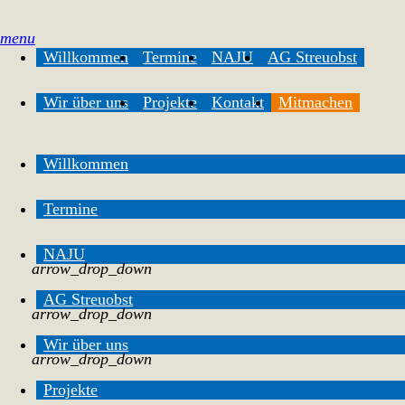
menu
Willkommen
Termine
NAJU
AG Streuobst
Wir über uns
Projekte
Kontakt
Mitmachen
Willkommen
Termine
NAJU
arrow_drop_down
AG Streuobst
arrow_drop_down
Wir über uns
arrow_drop_down
Projekte