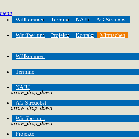
menu
Willkommen
Termine
NAJU
AG Streuobst
Wir über uns
Projekte
Kontakt
Mitmachen
Willkommen
Termine
NAJU
arrow_drop_down
AG Streuobst
arrow_drop_down
Wir über uns
arrow_drop_down
Projekte