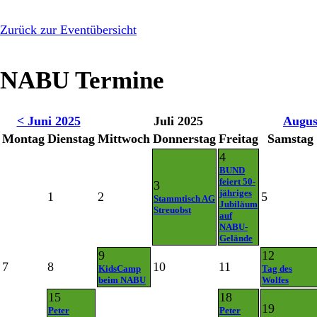
Zurück zur Eventübersicht
NABU Termine
< Juni 2025
Juli 2025
Augus
Montag
Dienstag
Mittwoch
Donnerstag
Freitag
Samstag
4
BUND
feiert 50-
3
jähriges
1
2
5
Stammtisch AG
Jubiläum
Streuobst
auf
NABU-
Gelände
9
12
7
8
10
11
KidsCamp
Tag des
beim NABU
Wolfes
15
18
19
Peter
Peter