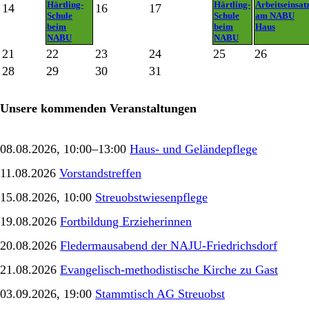
Härtling-
Härtling-
Arbeitseinsat
14
16
17
Schule
Schule
am NABU
beim
beim
Haus
NABU
NABU
21
22
23
24
25
26
28
29
30
31
Unsere kommenden Veranstaltungen
08.08.2026, 10:00–13:00
Haus- und Geländepflege
11.08.2026
Vorstandstreffen
15.08.2026, 10:00
Streuobstwiesenpflege
19.08.2026
Fortbildung Erzieherinnen
20.08.2026
Fledermausabend der NAJU-Friedrichsdorf
21.08.2026
Evangelisch-methodistische Kirche zu Gast
03.09.2026, 19:00
Stammtisch AG Streuobst