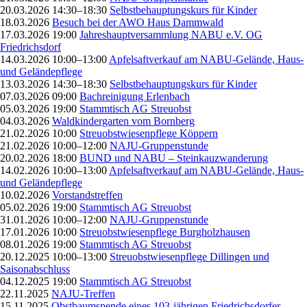
20.03.2026 14:30–18:30
Selbstbehauptungskurs für Kinder
18.03.2026
Besuch bei der AWO Haus Dammwald
17.03.2026 19:00
Jahreshauptversammlung NABU e.V. OG
Friedrichsdorf
14.03.2026 10:00–13:00
Apfelsaftverkauf am NABU-Gelände, Haus-
und Geländepflege
13.03.2026 14:30–18:30
Selbstbehauptungskurs für Kinder
07.03.2026 09:00
Bachreinigung Erlenbach
05.03.2026 19:00
Stammtisch AG Streuobst
04.03.2026
Waldkindergarten vom Bornberg
21.02.2026 10:00
Streuobstwiesenpflege Köppern
21.02.2026 10:00–12:00
NAJU-Gruppenstunde
20.02.2026 18:00
BUND und NABU – Steinkauzwanderung
14.02.2026 10:00–13:00
Apfelsaftverkauf am NABU-Gelände, Haus-
und Geländepflege
10.02.2026
Vorstandstreffen
05.02.2026 19:00
Stammtisch AG Streuobst
31.01.2026 10:00–12:00
NAJU-Gruppenstunde
17.01.2026 10:00
Streuobstwiesenpflege Burgholzhausen
08.01.2026 19:00
Stammtisch AG Streuobst
20.12.2025 10:00–13:00
Streuobstwiesenpflege Dillingen und
Saisonabschluss
04.12.2025 19:00
Stammtisch AG Streuobst
22.11.2025
NAJU-Treffen
15.11.2025
Obstbaumspende eines 103-jährigen Friedrichsdorfer