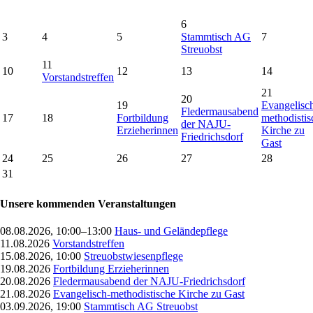
6
3
4
5
Stammtisch AG
7
Streuobst
11
10
12
13
14
Vorstandstreffen
21
20
19
Evangelisc
Fledermausabend
17
18
Fortbildung
methodistis
der NAJU-
Erzieherinnen
Kirche zu
Friedrichsdorf
Gast
24
25
26
27
28
31
Unsere kommenden Veranstaltungen
08.08.2026, 10:00–13:00
Haus- und Geländepflege
11.08.2026
Vorstandstreffen
15.08.2026, 10:00
Streuobstwiesenpflege
19.08.2026
Fortbildung Erzieherinnen
20.08.2026
Fledermausabend der NAJU-Friedrichsdorf
21.08.2026
Evangelisch-methodistische Kirche zu Gast
03.09.2026, 19:00
Stammtisch AG Streuobst