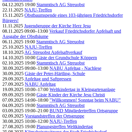
04.12.2025 19:00
Stammtisch AG Streuobst
22.11.2025
NAJU-Treffen
15.11.2025
Obstbaumspende eines 103-jährigen Friedrichsdorfer
Bürgers!
11.11.2025
Jugendgruppe der Kirche Herz Jesu
08.11.2025 09:00–13:00
Verkauf Friedrichsdorfer Apfelsaft und
Ausgabe der Obstbäume
06.11.2025 19:00
Stammtisch AG Streuobst
25.10.2025
NAJU-Treffen
18.10.2025
AG Streuobst Apfelsaftverkauf
14.10.2025 10:00
Gäste der Grundschule Köppern
02.10.2025 19:00
Stammtisch AG Streuobst
30.09.2025 09:00–13:00
NABU Apfeltag - Nachlese
30.09.2025
Gäste der Peter-Härtling- Schule
29.09.2025
Apfeltag und Saftpressen
27.09.2025
NABU Apfeltag
19.09.2025 10:00–17:00
Weltkindertag in Kleingartenanlage
09.09.2025 19:00
Gäste Kinder der Kirche Jesu Christi
07.09.2025 14:00–18:00
"Willkommen! Sonntag beim NABU"
04.09.2025 19:00
Stammtisch AG Streuobst
03.09.2025 19:00–21:00
BUND Mitgliedertreffen Ortsgruppe
02.09.2025
Vorstandstreffen der Ortsgruppe
30.08.2025 10:00–12:00
NAJU-Treffen
27.08.2025 19:00
Planungstreffen Weltkindertag
25.08.2025
Klimabeiratssitzung der Stadt Friedrichsdorf