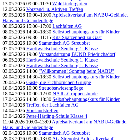
13.05.2026 09:00–11:30
Waldkindergarten
12.05.2026
Vorstand- u. Aktiven-Treffen
09.05.2026 10:00–13:00
Apfelsaftverkauf am NABU-Gelände,
Haus- und Geländepflege
08.05.2026 15:00–17:00
Lachfalten AG
08.05.2026 14:30–18:30
Selbstbehauptungskurs für Kinder
08.05.2026 09:30–11:15
Kita Spatzennest zu Gast
07.05.2026 19:00
Stammtisch AG Streuobst
07.05.2026
Hardtwaldschule Seulberg 1. Klasse
06.05.2026 19:00
Vorstandsitzung BUND Friedrichsdorf
06.05.2026
Hardtwaldschule Seulberg 1. Klasse
05.05.2026
Hardtwaldschule Seulberg 1. Klasse
03.05.2026 14:00
"Willkommen! Sonntag beim NABU"
24.04.2026 14:30–18:30
Selbstbehauptungskurs für Kinder
20.04.2026
Gäste, die Eichhörnchen Gruppe
18.04.2026 10:00
Streuobstwiesenpflege
18.04.2026 10:00–12:00
NAJU-Gruppenstunde
17.04.2026 14:30–18:30
Selbstbehauptungskurs für Kinder
17.04.2026
Treffen der Lachfalten AG
14.04.2026
Vorstandstreffen
13.04.2026
Peter-Härtling-Schule Klasse 4
11.04.2026 10:00–13:00
Apfelsaftverkauf am NABU-Gelände,
Haus- und Geländepflege
02.04.2026 19:00
Stammtisch AG Streuobst
28.03.2026 09:00–13:00
AG Streuobst Apfelsaftverkauf