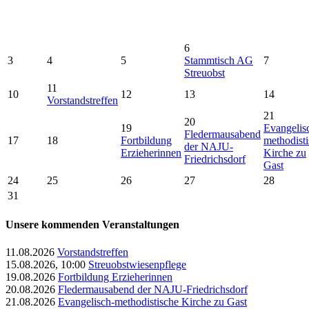
6
3
4
5
Stammtisch AG
7
Streuobst
11
10
12
13
14
Vorstandstreffen
21
20
19
Evangelis
Fledermausabend
17
18
Fortbildung
methodist
der NAJU-
Erzieherinnen
Kirche zu
Friedrichsdorf
Gast
24
25
26
27
28
31
Unsere kommenden Veranstaltungen
11.08.2026
Vorstandstreffen
15.08.2026, 10:00
Streuobstwiesenpflege
19.08.2026
Fortbildung Erzieherinnen
20.08.2026
Fledermausabend der NAJU-Friedrichsdorf
21.08.2026
Evangelisch-methodistische Kirche zu Gast