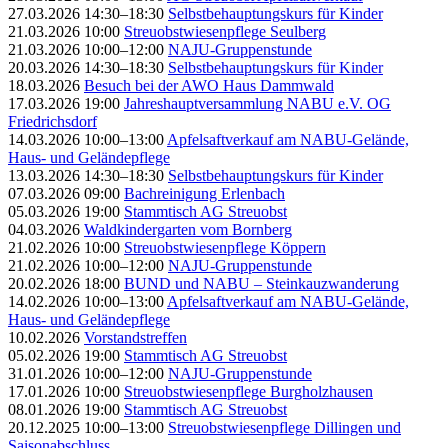
27.03.2026 14:30–18:30
Selbstbehauptungskurs für Kinder
21.03.2026 10:00
Streuobstwiesenpflege Seulberg
21.03.2026 10:00–12:00
NAJU-Gruppenstunde
20.03.2026 14:30–18:30
Selbstbehauptungskurs für Kinder
18.03.2026
Besuch bei der AWO Haus Dammwald
17.03.2026 19:00
Jahreshauptversammlung NABU e.V. OG
Friedrichsdorf
14.03.2026 10:00–13:00
Apfelsaftverkauf am NABU-Gelände,
Haus- und Geländepflege
13.03.2026 14:30–18:30
Selbstbehauptungskurs für Kinder
07.03.2026 09:00
Bachreinigung Erlenbach
05.03.2026 19:00
Stammtisch AG Streuobst
04.03.2026
Waldkindergarten vom Bornberg
21.02.2026 10:00
Streuobstwiesenpflege Köppern
21.02.2026 10:00–12:00
NAJU-Gruppenstunde
20.02.2026 18:00
BUND und NABU – Steinkauzwanderung
14.02.2026 10:00–13:00
Apfelsaftverkauf am NABU-Gelände,
Haus- und Geländepflege
10.02.2026
Vorstandstreffen
05.02.2026 19:00
Stammtisch AG Streuobst
31.01.2026 10:00–12:00
NAJU-Gruppenstunde
17.01.2026 10:00
Streuobstwiesenpflege Burgholzhausen
08.01.2026 19:00
Stammtisch AG Streuobst
20.12.2025 10:00–13:00
Streuobstwiesenpflege Dillingen und
Saisonabschluss