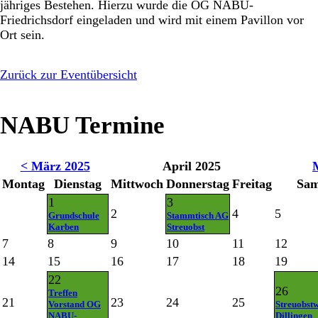
jähriges Bestehen. Hierzu wurde die OG NABU-
Friedrichsdorf eingeladen und wird mit einem Pavillon vor
Ort sein.
Zurück zur Eventübersicht
NABU Termine
< März 2025
April 2025
Montag
Dienstag
Mittwoch
Donnerstag
Freitag
Sam
1
3
2
4
5
Grundschule
Stammtisch AG
Karben
Streuobst
7
8
9
10
11
12
14
15
16
17
18
19
22
26
Treffen
21
23
24
25
Vorstand OG
Streuobstw
NABU-
Dillingen