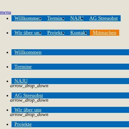
menu
Willkommen
Termine
NAJU
AG Streuobst
Wir über uns
Projekte
Kontakt
Mitmachen
Willkommen
Termine
NAJU
arrow_drop_down
AG Streuobst
arrow_drop_down
Wir über uns
arrow_drop_down
Projekte