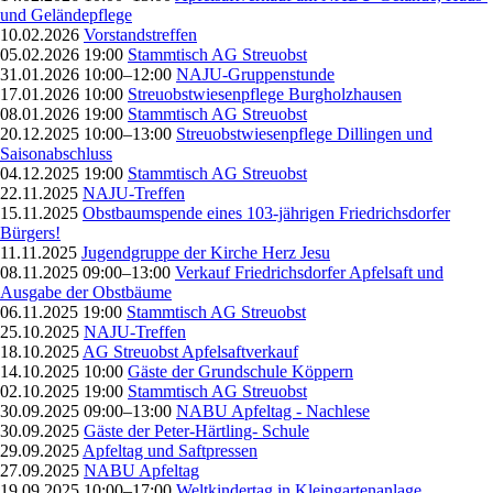
und Geländepflege
10.02.2026
Vorstandstreffen
05.02.2026 19:00
Stammtisch AG Streuobst
31.01.2026 10:00–12:00
NAJU-Gruppenstunde
17.01.2026 10:00
Streuobstwiesenpflege Burgholzhausen
08.01.2026 19:00
Stammtisch AG Streuobst
20.12.2025 10:00–13:00
Streuobstwiesenpflege Dillingen und
Saisonabschluss
04.12.2025 19:00
Stammtisch AG Streuobst
22.11.2025
NAJU-Treffen
15.11.2025
Obstbaumspende eines 103-jährigen Friedrichsdorfer
Bürgers!
11.11.2025
Jugendgruppe der Kirche Herz Jesu
08.11.2025 09:00–13:00
Verkauf Friedrichsdorfer Apfelsaft und
Ausgabe der Obstbäume
06.11.2025 19:00
Stammtisch AG Streuobst
25.10.2025
NAJU-Treffen
18.10.2025
AG Streuobst Apfelsaftverkauf
14.10.2025 10:00
Gäste der Grundschule Köppern
02.10.2025 19:00
Stammtisch AG Streuobst
30.09.2025 09:00–13:00
NABU Apfeltag - Nachlese
30.09.2025
Gäste der Peter-Härtling- Schule
29.09.2025
Apfeltag und Saftpressen
27.09.2025
NABU Apfeltag
19.09.2025 10:00–17:00
Weltkindertag in Kleingartenanlage