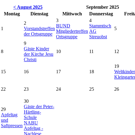
< August 2025
September 2025
Montag
Dienstag
Mittwoch
Donnerstag
Freit
3
4
2
BUND
Stammtisch
1
Vorstandstreffen
5
Mitgliedertreffen
AG
der Ortsgruppe
Ortsgruppe
Streuobst
9
Gäste Kinder
8
10
11
12
der Kirche Jesu
Christi
19
15
16
17
18
Weltkinder
Kleingarte
22
23
24
25
26
30
Gäste der Peter-
29
Härtling-
Apfeltag
Schule
und
NABU
Saftpressen
Apfeltag -
Nachlese